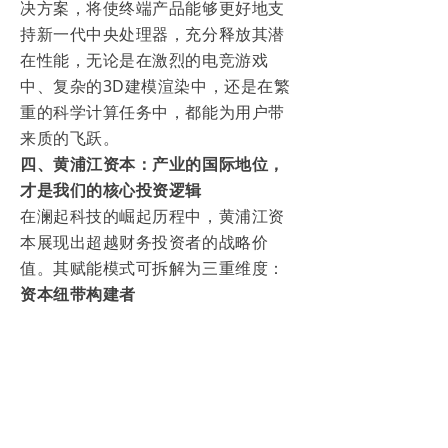
决方案，将使终端产品能够更好地支
持新一代中央处理器，充分释放其潜
在性能，无论是在激烈的电竞游戏
中、复杂的3D建模渲染中，还是在繁
重的科学计算任务中，都能为用户带
来质的飞跃。
四、黄浦江资本：产业的国际地位，
才是我们的核心投资逻辑
在澜起科技的崛起历程中，黄浦江资
本展现出超越财务投资者的战略价
值。其赋能模式可拆解为三重维度：
资本纽带构建者
2014年澜起从纳斯达克私有化，中国
电子(CEC)和上海浦东科技完成6.93亿
美元交易，并引入上海临港、厦门建
发等国有战略股东，奠定本土化根
基，黄浦江资本顺势重仓入股。