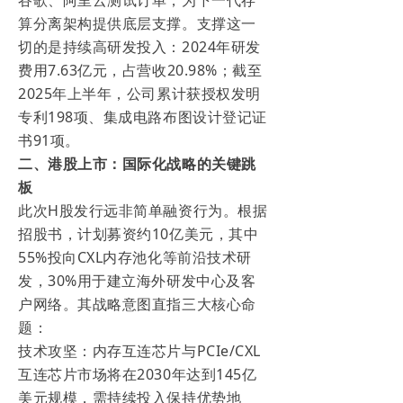
谷歌、阿里云测试订单，为下一代存
算分离架构提供底层支撑。支撑这一
切的是持续高研发投入：2024年研发
费用7.63亿元，占营收20.98%；截至
2025年上半年，公司累计获授权发明
专利198项、集成电路布图设计登记证
书91项。
二、港股上市：国际化战略的关键跳
板
此次H股发行远非简单融资行为。根据
招股书，计划募资约10亿美元，其中
55%投向CXL内存池化等前沿技术研
发，30%用于建立海外研发中心及客
户网络。其战略意图直指三大核心命
题：
技术攻坚：内存互连芯片与PCIe/CXL
互连芯片市场将在2030年达到145亿
美元规模，需持续投入保持优势地