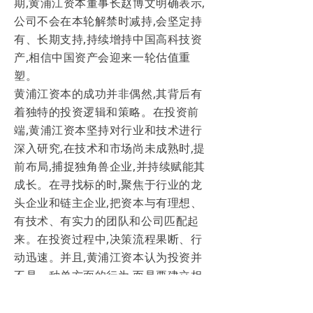
期,黄浦江资本董事长赵博文明确表示,
公司不会在本轮解禁时减持,会坚定持
有、长期支持,持续增持中国高科技资
产,相信中国资产会迎来一轮估值重
塑。
黄浦江资本的成功并非偶然,其背后有
着独特的投资逻辑和策略。在投资前
端,黄浦江资本坚持对行业和技术进行
深入研究,在技术和市场尚未成熟时,提
前布局,捕捉独角兽企业,并持续赋能其
成长。在寻找标的时,聚焦于行业的龙
头企业和链主企业,把资本与有理想、
有技术、有实力的团队和公司匹配起
来。在投资过程中,决策流程果断、行
动迅速。并且,黄浦江资本认为投资并
不是一种单方面的行为,而是要建立相
互信任的合作关系。当面对优质项目
时,不仅提供财务支持,更会对其进行全